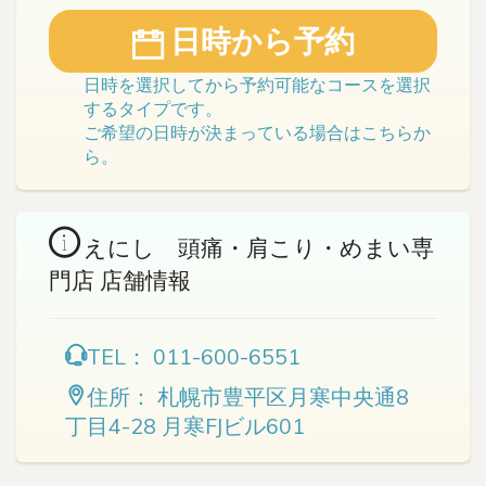
日時から予約
日時を選択してから予約可能なコースを選択
するタイプです。
ご希望の日時が決まっている場合はこちらか
ら。
えにし 頭痛・肩こり・めまい専
門店 店舗情報
TEL： 011-600-6551
住所： 札幌市豊平区月寒中央通8
丁目4-28 月寒FJビル601