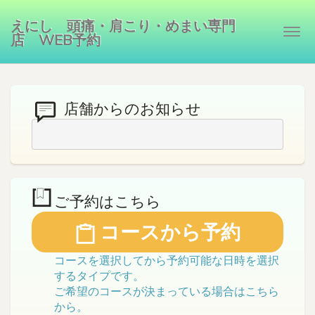
えにし 頭痛・肩こり・めまい専門
Togg
店 WEB予約
navi
店舗からのお知らせ
ご予約はこちら
コースから予約
コースを選択してから予約可能な日時を選択
するタイプです。
ご希望のコースが決まっている場合はこちら
から。