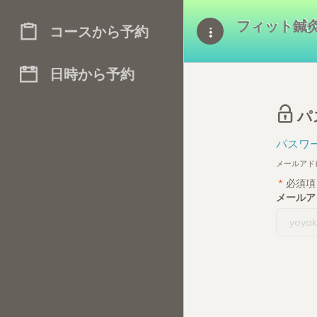
フィット鍼灸
コースから予約
日時から予約
パ
パスワ
メールアド
*
必須項
メール